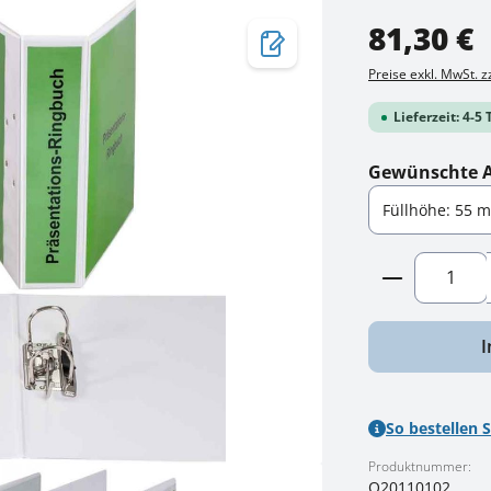
Regulärer Preis:
81,30 €
Preise exkl. MwSt. 
Lieferzeit: 4-5
Gewünschte 
Produkt A
I
So bestellen S
Produktnummer:
O20110102