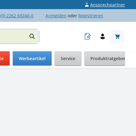
Ansprechpartner
 (0) 2262 69240-0
Anmelden
oder
Registrieren
Warenkor
te
Werbeartikel
Service
Produktratgeber