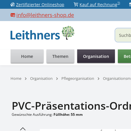
1)
Zertifizierter Onlineshop
Kauf auf Rechnung
 Hauptinhalt springen
Zur Suche springen
Zur Hauptnavigation springen
info@leithners-shop.de
Home
Themen
Organisation
Bet
Home
Organisation
Pflegeorganisation
Organisationsmi
PVC-Präsentations-Ord
Gewünschte Ausführung:
Füllhöhe: 55 mm