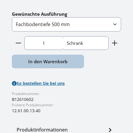
auswählen
Gewünschte Ausführung
Produkt Anzahl: Gib den gewünschten Wert ein o
Schrank
In den Warenkorb
So bestellen Sie bei uns
Produktnummer:
B12610602
Frühere Produktnummer:
12.61.00.13.40
Produktinformationen