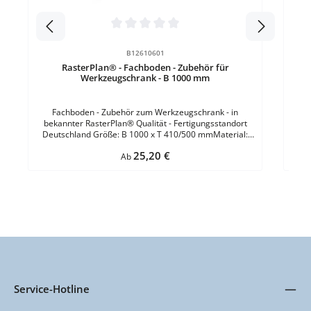
K
La
Rast
Durchschnittliche Bewertung von 0 von 5 Sternen
Stah
B12610601
Lichtgra
RasterPlan® - Fachboden - Zubehör für
Zylinderschloss 
Werkzeugschrank - B 1000 mm
Fachboden - Zubehör zum Werkzeugschrank - in
bekannter RasterPlan® Qualität - Fertigungsstandort
Deutschland Größe: B 1000 x T 410/500 mmMaterial:
verzinkt Qualitätsgarantie: 2 Jahre
Regulärer Preis:
25,20 €
Ab
Service-Hotline