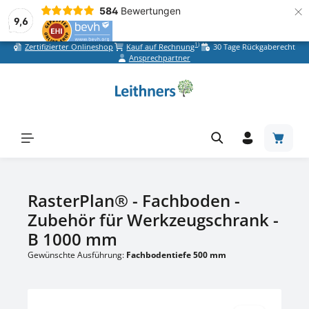
×
584
Bewertungen
9,6
1)
Zertifizierter Onlineshop
Kauf auf Rechnung
30 Tage Rückgaberecht
Zum Hauptinhalt springen
Ansprechpartner
Warenk
RasterPlan® - Fachboden -
Zubehör für Werkzeugschrank -
B 1000 mm
Gewünschte Ausführung:
Fachbodentiefe 500 mm
Bildergalerie überspringen